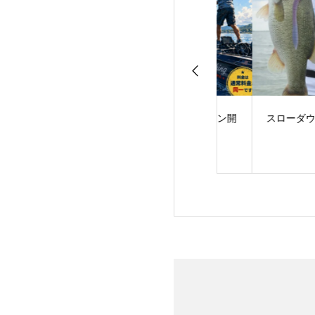
サーフェス・ラン
サマータイムプラン開
スローダウンに軍
AME！
始のお知らせ