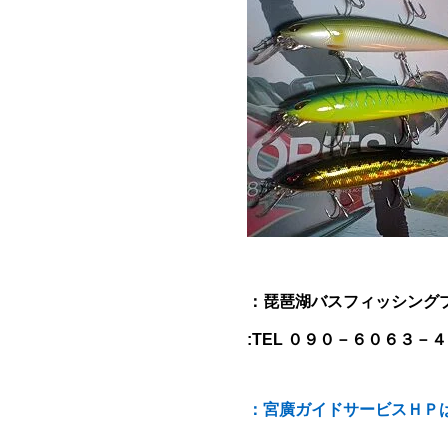
：琵琶湖バスフィッシング
:TEL ０９０－６０６３－
：宮廣ガイドサービスＨＰ