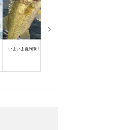
よいよ夏到来！
梅雨明け！夏スタート
バスフィッシン
ュー！