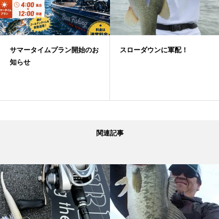
開始のお
スローダウンに軍配！
夏！フリーリグゲ
関連記事